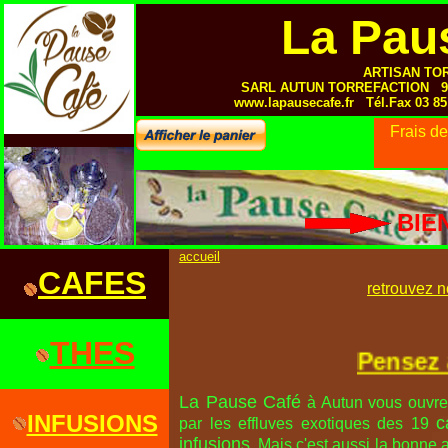
La Pau
ARTISAN TO
SARL AUTUN TORREFACTION 9 R
www.lapausecafe.fr Tél.Fax 03 8
Frais de
BIE
accueil
CAFES
retrouvez 
THES
Pensez à 
La Pause Café
à Autun vous ouvre 
INFUSIONS
c
par les effluves exotiques des 19
infusions
. Mais c'est aussi la bonne