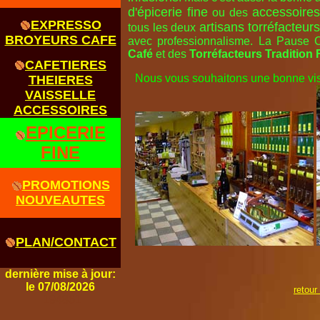
d'épicerie fine
accessoires
ou des
EXPRESSO
artisans torréfacteur
tous les deux
BROYEURS CAFE
avec professionnalisme. La Pause
Café
et des
Torréfacteurs Tradition
CAFETIERES
Nous vous souhaitons une bonne visit
THEIERES
VAISSELLE
ACCESSOIRES
EPICERIE
FINE
PROMOTIONS
NOUVEAUTES
PLAN/CONTACT
dernière mise à jour:
le 07/08/2026
retour
194861